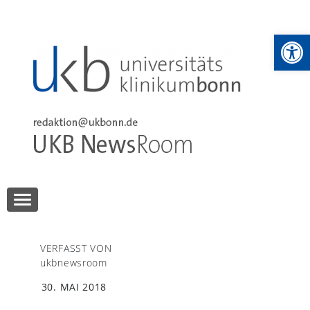
Skip
to
We
content
UKB NewsRoom
UKB NewsRoom
VERFASST VON
ukbnewsroom
30. MAI 2018