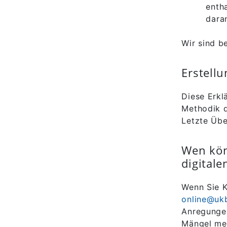
entha
daran
Wir sind b
Erstellu
Diese Erkl
Methodik d
Letzte Üb
Wen kön
digitale
Wenn Sie 
online@uk
Anregungen
Mängel mel