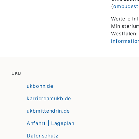
(
ombudsste
Weitere In
Ministeriu
Westfalen
informatio
UKB
ukbonn.de
karriereamukb.de
ukbmittendrin.de
Anfahrt | Lageplan
Datenschutz