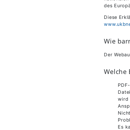
des Europä
Diese Erklä
www.ukbn
Wie barr
Der Webauf
Welche B
PDF-
Date
wird 
Ansp
Nich
Prob
Es k