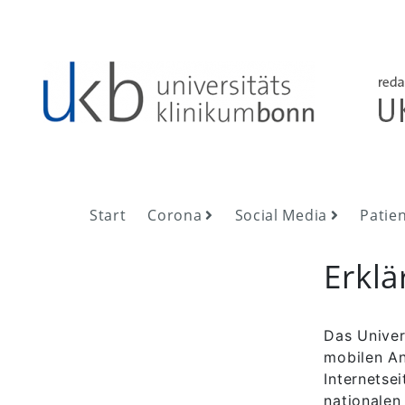
Skip
to
content
UKB NewsRoom
UKB NewsRoom
Start
Corona
Social Media
Patie
Erklä
Das Univer
mobilen An
Internetsei
nationalen