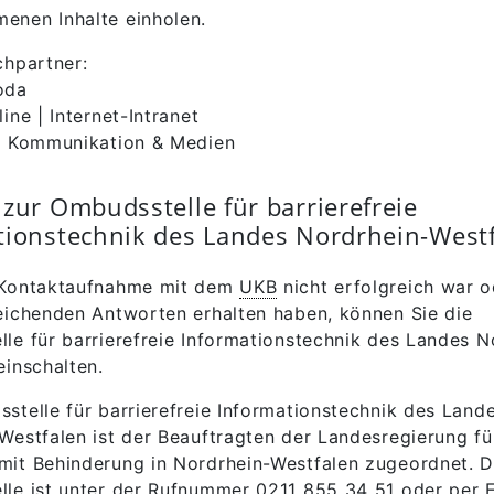
nen Inhalte einholen.
chpartner:
oda
ine | Internet-Intranet
e Kommunikation & Medien
zur Ombudsstelle für barrierefreie
tionstechnik des Landes Nordrhein-West
 Kontaktaufnahme mit dem
UKB
nicht erfolgreich war o
eichenden Antworten erhalten haben, können Sie die
le für barrierefreie Informationstechnik des Landes N
einschalten.
stelle für barrierefreie Informationstechnik des Land
Westfalen ist der Beauftragten der Landesregierung fü
it Behinderung in Nordrhein-Westfalen zugeordnet. D
le ist unter der Rufnummer 0211 855 34 51 oder per 