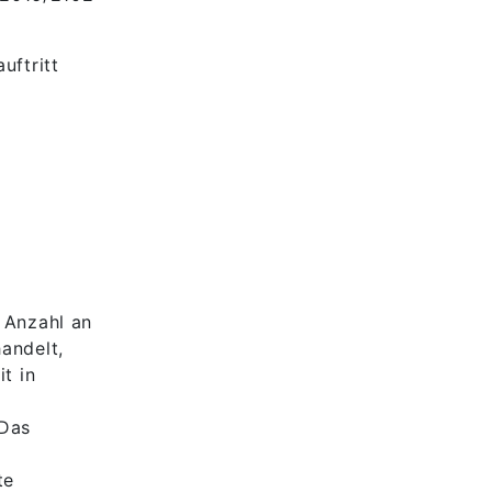
uftritt
 Anzahl an
andelt,
t in
 Das
te