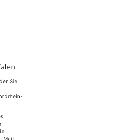
falen
der Sie
ordrhein-
es
r
ie
E-Mail