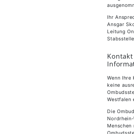
ausgenomme
Ihr Anspre
Ansgar Sk
Leitung Onl
Stabsstell
Kontakt 
Informa
Wenn Ihre
keine ausr
Ombudsstel
Westfalen 
Die Ombuds
Nordrhein-
Menschen m
Ombudsstel