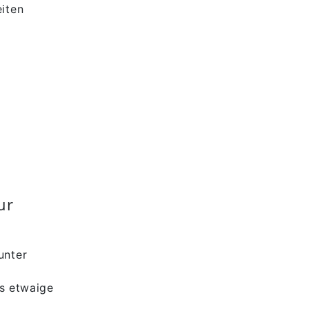
eiten
ur
unter
ns etwaige