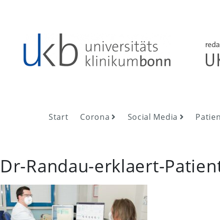
Skip
to
content
UKB NewsRoom
UKB NewsRoom
Start
Corona
Social Media
Patie
Dr-Randau-erklaert-Patien