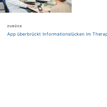
Beitragsnavigation
ZURÜCK
zurück
App überbrückt Informationslücken im Thera