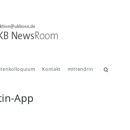
ntenkolloquium
Kontakt
mittendrin
Suchen
nach:
tin-App