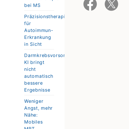
bei MS
Präzisionstherapie
für
Autoimmun-
Erkrankung
in Sicht
Darmkrebsvorsorge:
KI bringt
nicht
automatisch
bessere
Ergebnisse
Weniger
Angst, mehr
Nähe:
Mobiles
MRT