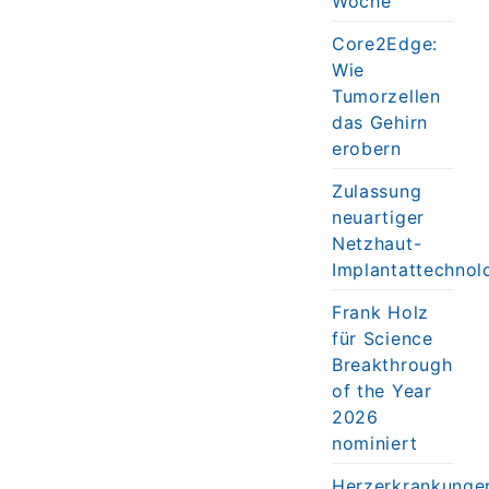
Woche
Core2Edge:
Wie
Tumorzellen
das Gehirn
erobern
Zulassung
neuartiger
Netzhaut-
Implantattechnol
Frank Holz
für Science
Breakthrough
of the Year
2026
nominiert
Herzerkrankunge