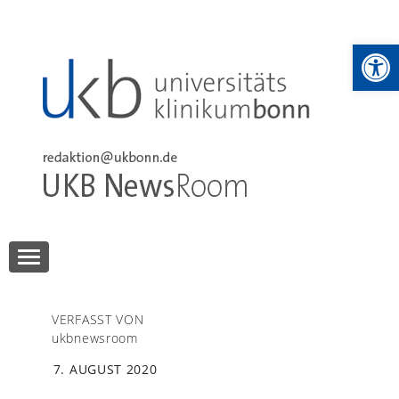
Skip
to
We
content
UKB NewsRoom
UKB NewsRoom
VERFASST VON
ukbnewsroom
7. AUGUST 2020