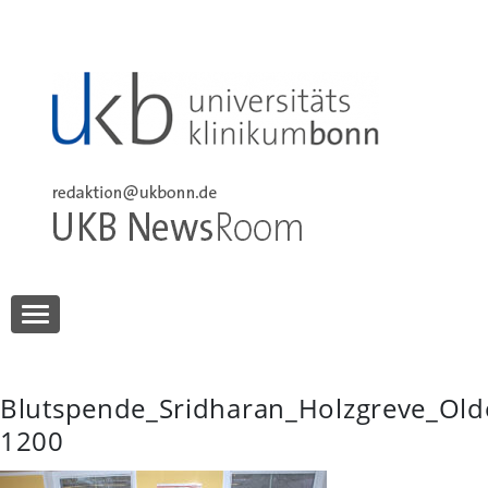
Skip
to
content
UKB NewsRoom
UKB NewsRoom
Blutspende_Sridharan_Holzgreve_Old
1200