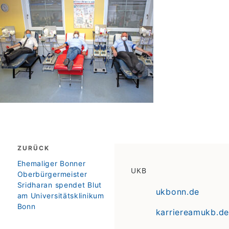
Beitragsnavigation
ZURÜCK
zurück
Ehemaliger Bonner
UKB
Oberbürgermeister
Sridharan spendet Blut
ukbonn.de
am Universitätsklinikum
Bonn
karriereamukb.de