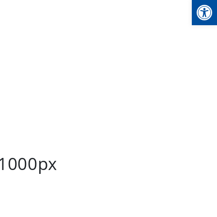
We
_1000px