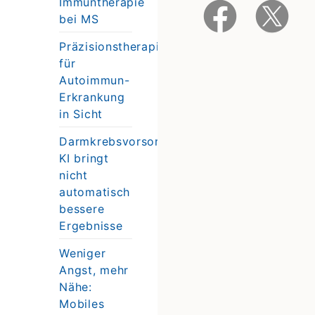
Immuntherapie
bei MS
Präzisionstherapie
für
Autoimmun-
Erkrankung
in Sicht
Darmkrebsvorsorge:
KI bringt
nicht
automatisch
bessere
Ergebnisse
Weniger
Angst, mehr
Nähe:
Mobiles