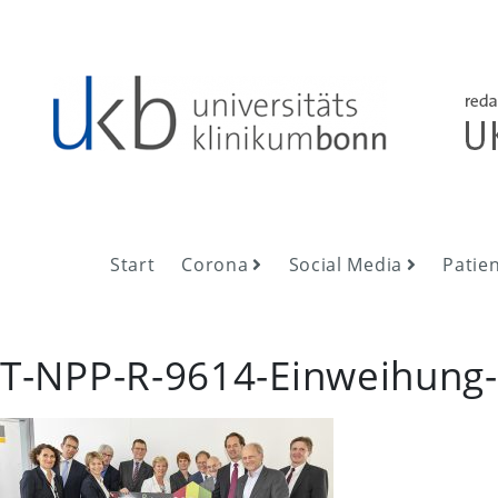
Skip
to
content
UKB NewsRoom
UKB NewsRoom
Start
Corona
Social Media
Patie
T-NPP-R-9614-Einweihung