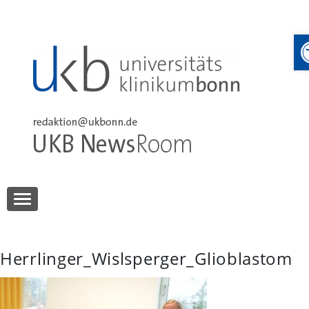
Skip
to
content
UKB NewsRoom
UKB NewsRoom
Herrlinger_Wislsperger_Glioblastom