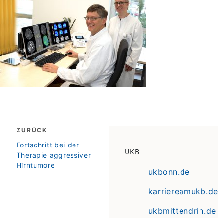
Beitragsnavigation
ZURÜCK
zurück
Fortschritt bei der
UKB
Therapie aggressiver
Hirntumore
ukbonn.de
karriereamukb.de
ukbmittendrin.de