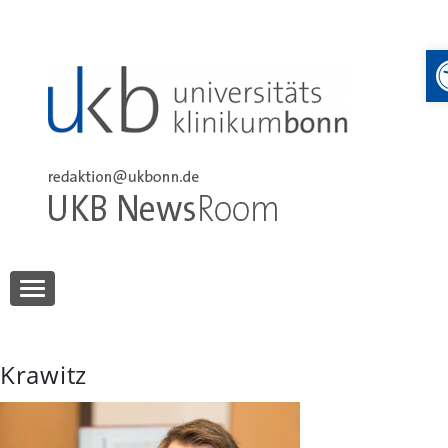
Skip
to
content
UKB NewsRoom
UKB NewsRoom
Krawitz