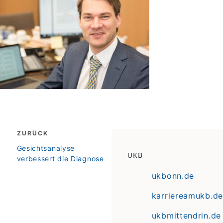
Beitragsnavigation
ZURÜCK
zurück
Gesichtsanalyse
UKB
verbessert die Diagnose
ukbonn.de
karriereamukb.de
ukbmittendrin.de