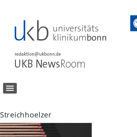
Skip
to
content
UKB NewsRoom
UKB NewsRoom
Streichhoelzer