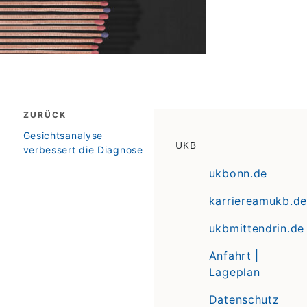
Beitragsnavigation
ZURÜCK
zurück
Gesichtsanalyse
UKB
verbessert die Diagnose
ukbonn.de
karriereamukb.de
ukbmittendrin.de
Anfahrt |
Lageplan
Datenschutz