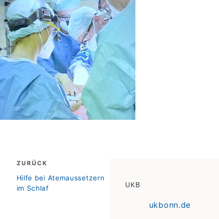
Beitragsnavigation
ZURÜCK
zurück
Hilfe bei Atemaussetzern
UKB
im Schlaf
ukbonn.de