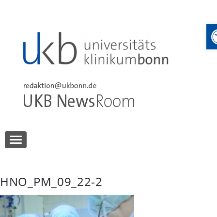
Skip
to
content
UKB NewsRoom
UKB NewsRoom
HNO_PM_09_22-2