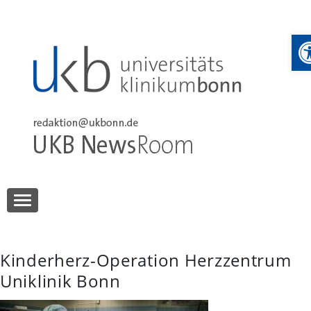
Skip
to
W
content
UKB NewsRoom
UKB NewsRoom
Kinderherz-Operation Herzzentrum
Uniklinik Bonn