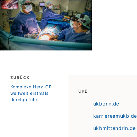
Beitragsnavigation
ZURÜCK
zurück
Komplexe Herz-OP
UKB
weltweit erstmals
durchgeführt
ukbonn.de
karriereamukb.de
ukbmittendrin.de