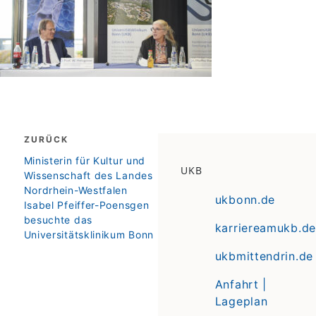
Beitragsnavigation
ZURÜCK
zurück
Ministerin für Kultur und
UKB
Wissenschaft des Landes
Nordrhein-Westfalen
ukbonn.de
Isabel Pfeiffer-Poensgen
besuchte das
karriereamukb.de
Universitätsklinikum Bonn
ukbmittendrin.de
Anfahrt |
Lageplan