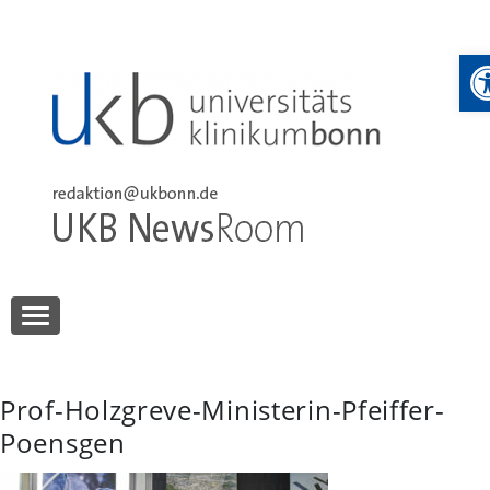
Skip
to
W
content
UKB NewsRoom
UKB NewsRoom
Prof-Holzgreve-Ministerin-Pfeiffer-
Poensgen