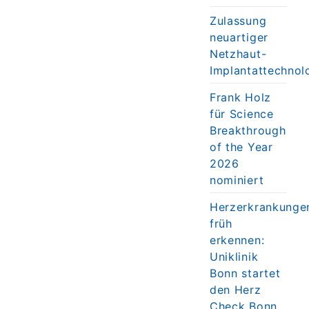
Zulassung
neuartiger
Netzhaut-
Implantattechnol
Frank Holz
für Science
Breakthrough
of the Year
2026
nominiert
Herzerkrankunge
früh
erkennen:
Uniklinik
Bonn startet
den Herz
Check Bonn