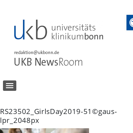
Skip
to
content
UKB NewsRoom
UKB NewsRoom
RS23502_GirlsDay2019-51©gaus-
lpr_2048px