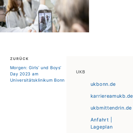
Beitragsnavigation
ZURÜCK
zurück
Morgen: Girls’ und Boys‘
UKB
Day 2023 am
Universitätsklinikum Bonn
ukbonn.de
karriereamukb.de
ukbmittendrin.de
Anfahrt |
Lageplan