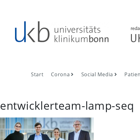
Skip
to
content
UKB NewsRoom
UKB NewsRoom
Start
Corona
Social Media
Patie
entwicklerteam-lamp-seq