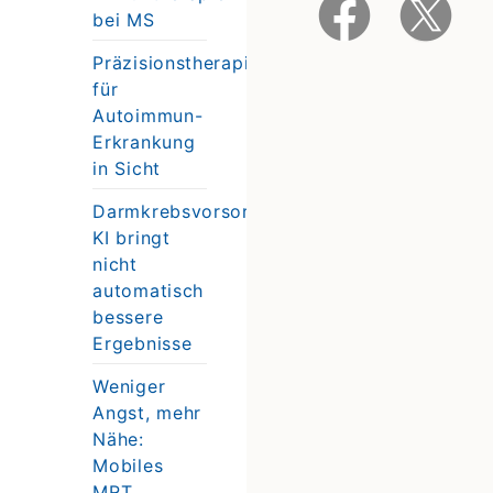
bei MS
Präzisionstherapie
für
Autoimmun-
Erkrankung
in Sicht
Darmkrebsvorsorge:
KI bringt
nicht
automatisch
bessere
Ergebnisse
Weniger
Angst, mehr
Nähe:
Mobiles
MRT