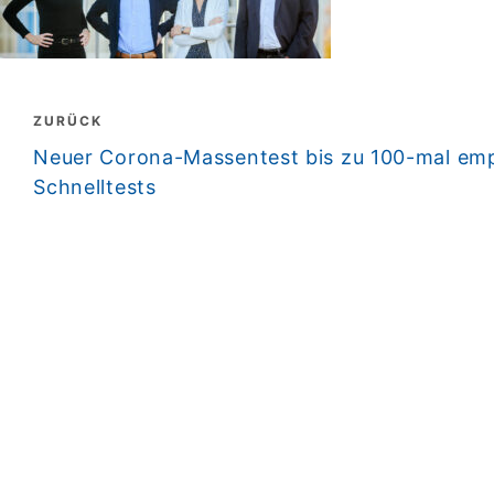
Beitragsnavigation
ZURÜCK
zurück
Neuer Corona-Massentest bis zu 100-mal empf
Schnelltests