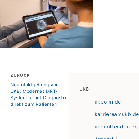
Beitragsnavigation
ZURÜCK
zurück
Neurobildgebung am
UKB
UKB: Modernes MRT-
System bringt Diagnostik
ukbonn.de
direkt zum Patienten
karriereamukb.de
ukbmittendrin.de
Anfahrt |