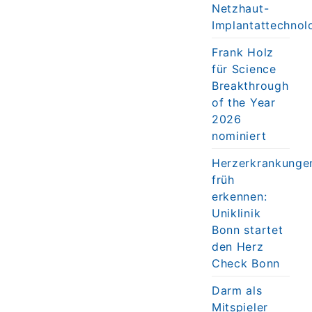
Netzhaut-
Implantattechnol
Frank Holz
für Science
Breakthrough
of the Year
2026
nominiert
Herzerkrankunge
früh
erkennen:
Uniklinik
Bonn startet
den Herz
Check Bonn
Darm als
Mitspieler