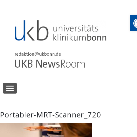
Skip
to
content
UKB NewsRoom
UKB NewsRoom
Portabler-MRT-Scanner_720