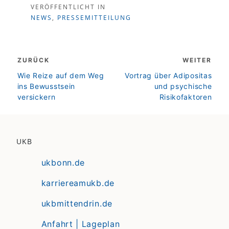
VERÖFFENTLICHT IN
NEWS
,
PRESSEMITTEILUNG
Beitragsnavigation
ZURÜCK
WEITER
zurück
weiter
Wie Reize auf dem Weg
Vortrag über Adipositas
ins Bewusstsein
und psychische
versickern
Risikofaktoren
UKB
ukbonn.de
karriereamukb.de
ukbmittendrin.de
Anfahrt | Lageplan