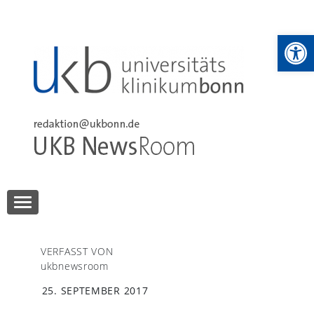
Skip
to
We
content
UKB NewsRoom
UKB NewsRoom
VERFASST VON
ukbnewsroom
25. SEPTEMBER 2017