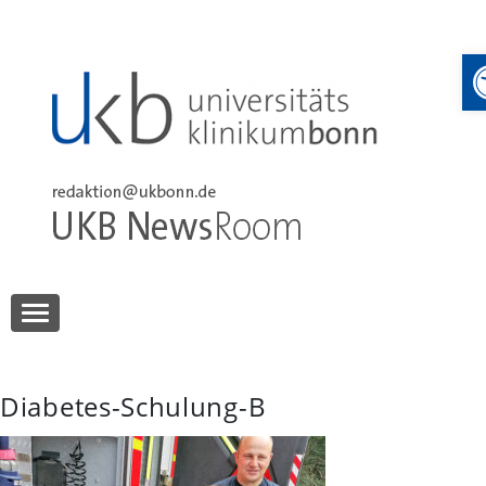
Skip
to
content
UKB NewsRoom
UKB NewsRoom
Diabetes-Schulung-B