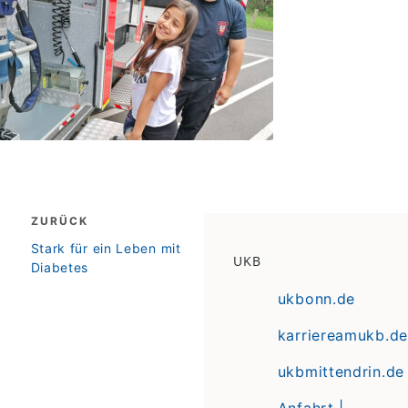
Beitragsnavigation
ZURÜCK
zurück
Stark für ein Leben mit
UKB
Diabetes
ukbonn.de
karriereamukb.de
ukbmittendrin.de
Anfahrt |