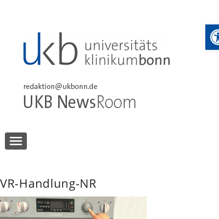
Skip
to
W
content
UKB NewsRoom
UKB NewsRoom
VR-Handlung-NR