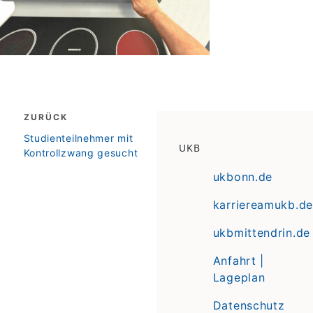
Beitragsnavigation
ZURÜCK
zurück
Studienteilnehmer mit
UKB
Kontrollzwang gesucht
ukbonn.de
karriereamukb.de
ukbmittendrin.de
Anfahrt |
Lageplan
Datenschutz