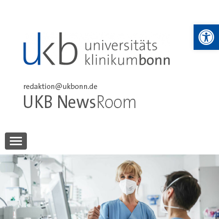
Skip
to
We
content
UKB NewsRoom
UKB NewsRoom