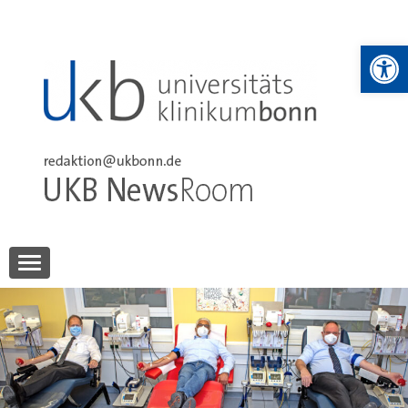
Skip
to
We
content
UKB NewsRoom
UKB NewsRoom