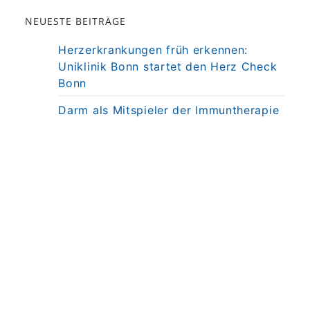
NEUESTE BEITRÄGE
Herzerkrankungen früh erkennen:
Uniklinik Bonn startet den Herz Check
Bonn
Darm als Mitspieler der Immuntherapie
bei MS
Präzisionstherapie für Autoimmun-
Erkrankung in Sicht
Darmkrebsvorsorge: KI bringt nicht
automatisch bessere Ergebnisse
Weniger Angst, mehr Nähe: Mobiles
MRT untersucht Kinder direkt am
Krankenbett