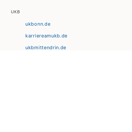
UKB
ukbonn.de
karriereamukb.de
ukbmittendrin.de
Anfahrt | Lageplan
Datenschutz
Erklärung zur Barrierefreiheit
Impressum