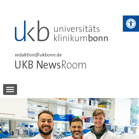
Skip
to
We
content
UKB NewsRoom
UKB NewsRoom