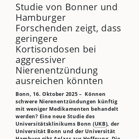
Studie von Bonner und
Hamburger
Forschenden zeigt, dass
geringere
Kortisondosen bei
aggressiver
Nierenentzündung
ausreichen könnten
Bonn, 16. Oktober 2025 – Können
schwere Nierenentzündungen künftig
mit weniger Medikamenten behandelt
werden? Eine neue Studie des
Universitätsklinikums Bonn (
UKB
), der
Universität Bonn und der Universität
Hamburg gibt Anlass zur Hoffnung. Die