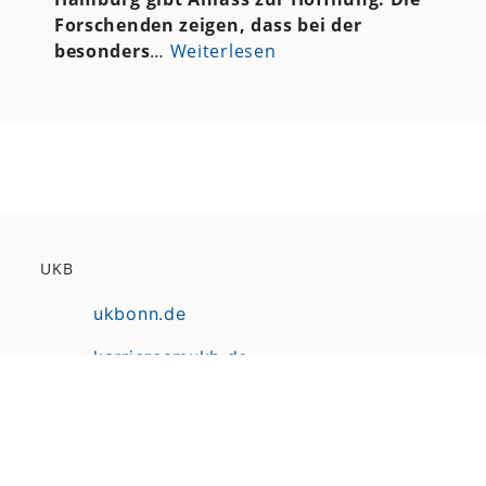
Forschenden zeigen, dass bei der
besonders
…
Weiterlesen
UKB
ukbonn.de
karriereamukb.de
ukbmittendrin.de
Anfahrt | Lageplan