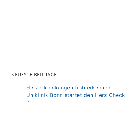
NEUESTE BEITRÄGE
Herzerkrankungen früh erkennen:
Uniklinik Bonn startet den Herz Check
Bonn
Darm als Mitspieler der Immuntherapie
bei MS
Präzisionstherapie für Autoimmun-