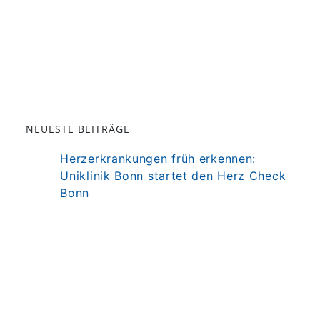
NEUESTE BEITRÄGE
Herzerkrankungen früh erkennen:
Uniklinik Bonn startet den Herz Check
Bonn
Darm als Mitspieler der Immuntherapie
bei MS
Präzisionstherapie für Autoimmun-
Erkrankung in Sicht
Darmkrebsvorsorge: KI bringt nicht