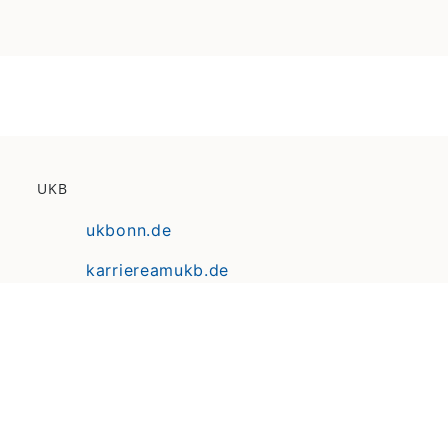
UKB
ukbonn.de
karriereamukb.de
ukbmittendrin.de
Anfahrt | Lageplan
Datenschutz
Erklärung zur Barrierefreiheit