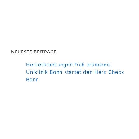
NEUESTE BEITRÄGE
Herzerkrankungen früh erkennen:
Uniklinik Bonn startet den Herz Check
Bonn
Darm als Mitspieler der Immuntherapie
bei MS
Präzisionstherapie für Autoimmun-
Erkrankung in Sicht
Darmkrebsvorsorge: KI bringt nicht
automatisch bessere Ergebnisse