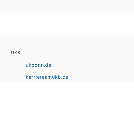
UKB
ukbonn.de
karriereamukb.de
ukbmittendrin.de
Anfahrt | Lageplan
Datenschutz
Erklärung zur Barrierefreiheit
Impressum