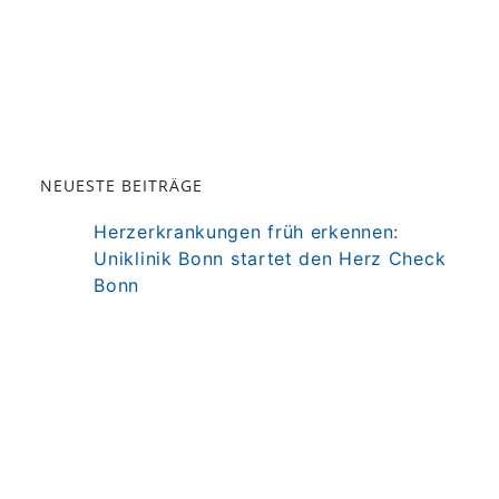
NEUESTE BEITRÄGE
Herzerkrankungen früh erkennen:
Uniklinik Bonn startet den Herz Check
Bonn
Darm als Mitspieler der Immuntherapie
bei MS
Präzisionstherapie für Autoimmun-
Erkrankung in Sicht
Darmkrebsvorsorge: KI bringt nicht
automatisch bessere Ergebnisse