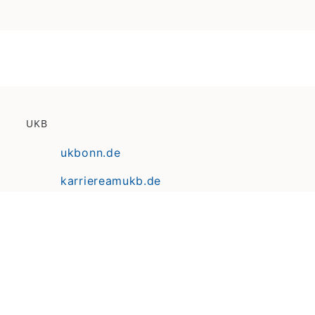
UKB
ukbonn.de
karriereamukb.de
ukbmittendrin.de
Anfahrt | Lageplan
Datenschutz
Erklärung zur Barrierefreiheit
Impressum