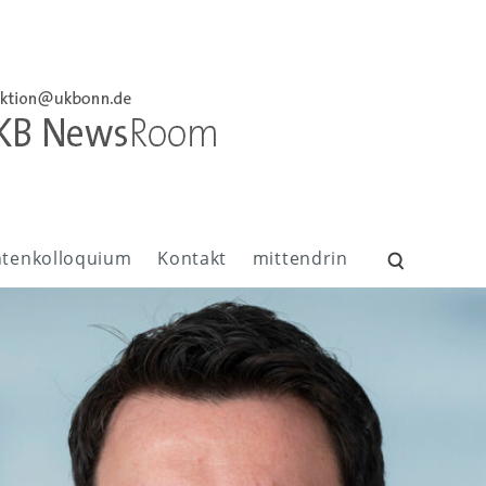
ntenkolloquium
Kontakt
mittendrin
Suchen
nach: