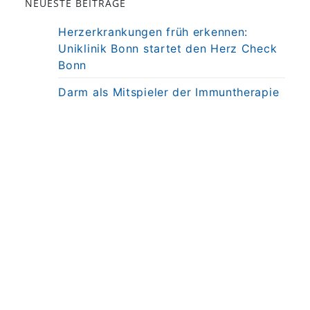
NEUESTE BEITRÄGE
Herzerkrankungen früh erkennen:
Uniklinik Bonn startet den Herz Check
Bonn
Darm als Mitspieler der Immuntherapie
bei MS
Präzisionstherapie für Autoimmun-
Erkrankung in Sicht
Darmkrebsvorsorge: KI bringt nicht
automatisch bessere Ergebnisse
Weniger Angst, mehr Nähe: Mobiles
MRT untersucht Kinder direkt am
Krankenbett
© 2026
UKB Universitätsklinikum Bonn