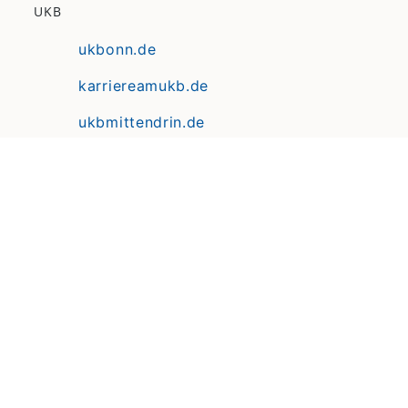
UKB
ukbonn.de
karriereamukb.de
ukbmittendrin.de
Anfahrt | Lageplan
Datenschutz
Erklärung zur Barrierefreiheit
Impressum