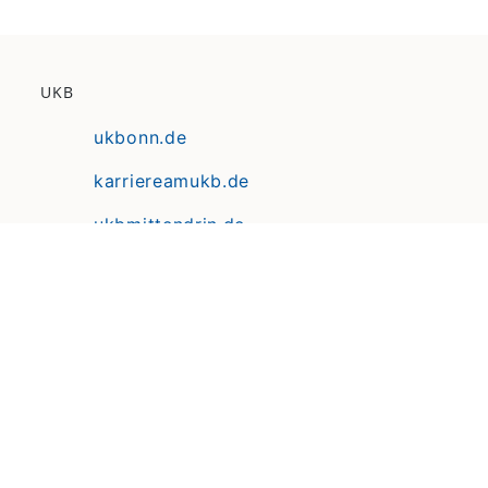
UKB
ukbonn.de
karriereamukb.de
ukbmittendrin.de
Anfahrt | Lageplan
Datenschutz
Erklärung zur Barrierefreiheit
Impressum