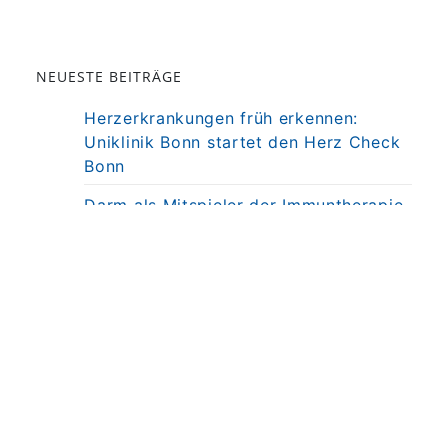
NEUESTE BEITRÄGE
Herzerkrankungen früh erkennen:
Uniklinik Bonn startet den Herz Check
Bonn
Darm als Mitspieler der Immuntherapie
bei MS
Präzisionstherapie für Autoimmun-
Erkrankung in Sicht
Darmkrebsvorsorge: KI bringt nicht
automatisch bessere Ergebnisse
Weniger Angst, mehr Nähe: Mobiles
MRT untersucht Kinder direkt am
Krankenbett