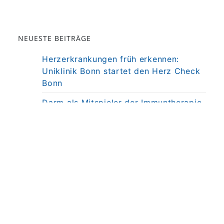
NEUESTE BEITRÄGE
Herzerkrankungen früh erkennen:
Uniklinik Bonn startet den Herz Check
Bonn
Darm als Mitspieler der Immuntherapie
bei MS
Präzisionstherapie für Autoimmun-
Erkrankung in Sicht
Darmkrebsvorsorge: KI bringt nicht
automatisch bessere Ergebnisse
Weniger Angst, mehr Nähe: Mobiles
MRT untersucht Kinder direkt am
Krankenbett