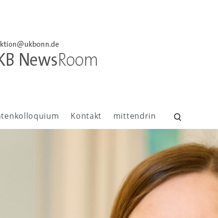
ntenkolloquium
Kontakt
mittendrin
Suchen
nach: