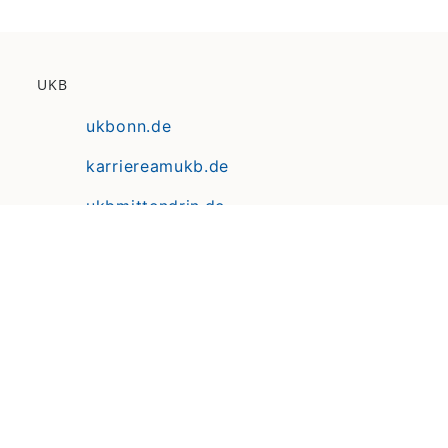
UKB
ukbonn.de
karriereamukb.de
ukbmittendrin.de
Anfahrt | Lageplan
Datenschutz
Erklärung zur Barrierefreiheit
Impressum