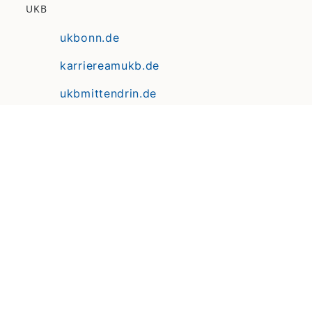
UKB
ukbonn.de
karriereamukb.de
ukbmittendrin.de
Anfahrt | Lageplan
Datenschutz
Erklärung zur Barrierefreiheit
Impressum