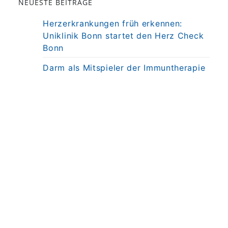
NEUESTE BEITRÄGE
Herzerkrankungen früh erkennen:
Uniklinik Bonn startet den Herz Check
Bonn
Darm als Mitspieler der Immuntherapie
bei MS
Präzisionstherapie für Autoimmun-
Erkrankung in Sicht
Darmkrebsvorsorge: KI bringt nicht
automatisch bessere Ergebnisse
Weniger Angst, mehr Nähe: Mobiles
MRT untersucht Kinder direkt am
Krankenbett
© 2026
UKB Universitätsklinikum Bonn