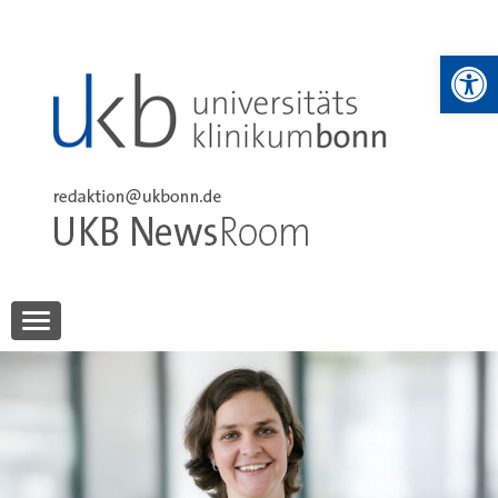
Skip
to
We
content
UKB NewsRoom
UKB NewsRoom