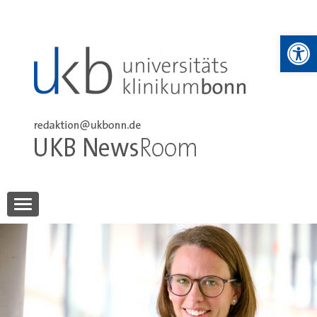
Skip
to
We
content
UKB NewsRoom
UKB NewsRoom