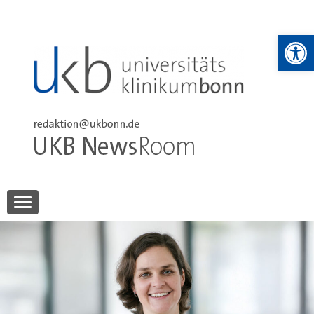
Skip
to
We
content
UKB NewsRoom
UKB NewsRoom