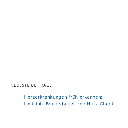
NEUESTE BEITRÄGE
Herzerkrankungen früh erkennen:
Uniklinik Bonn startet den Herz Check
Bonn
Darm als Mitspieler der Immuntherapie