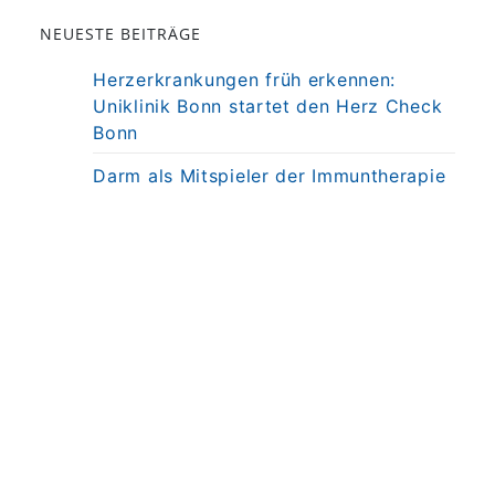
NEUESTE BEITRÄGE
Herzerkrankungen früh erkennen:
Uniklinik Bonn startet den Herz Check
Bonn
Darm als Mitspieler der Immuntherapie
bei MS
Präzisionstherapie für Autoimmun-
Erkrankung in Sicht
Darmkrebsvorsorge: KI bringt nicht
automatisch bessere Ergebnisse
Weniger Angst, mehr Nähe: Mobiles
MRT untersucht Kinder direkt am
Krankenbett