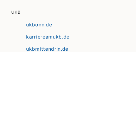
UKB
ukbonn.de
karriereamukb.de
ukbmittendrin.de
Anfahrt | Lageplan
Datenschutz
Erklärung zur Barrierefreiheit
Impressum