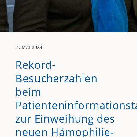
4. MAI 2024
Rekord-
Besucherzahlen
beim
Patienteninformationst
zur Einweihung des
neuen Hämophilie-