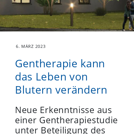
6. MÄRZ 2023
Gentherapie kann
das Leben von
Blutern verändern
ag
Neue Erkenntnisse aus
einer Gentherapiestudie
unter Beteiligung des