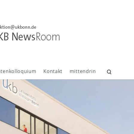
ntenkolloquium
Kontakt
mittendrin
Suchen
nach: