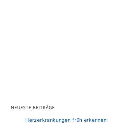
NEUESTE BEITRÄGE
Herzerkrankungen früh erkennen:
Uniklinik Bonn startet den Herz Check
Bonn