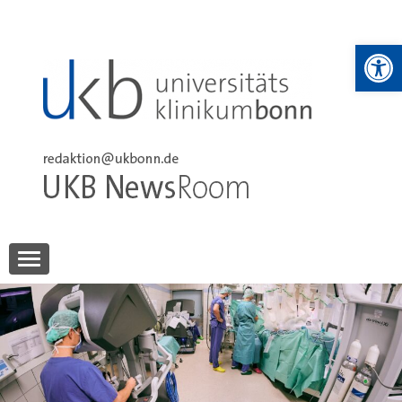
Skip
to
We
content
UKB NewsRoom
UKB NewsRoom