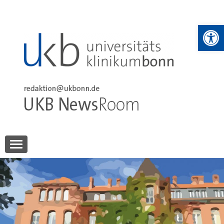
Skip
to
We
content
UKB NewsRoom
UKB NewsRoom