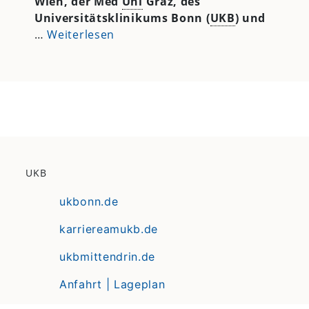
Wien, der Med
Uni
Graz, des
Universitätsklinikums Bonn (
UKB
) und
…
Weiterlesen
UKB
ukbonn.de
karriereamukb.de
ukbmittendrin.de
Anfahrt | Lageplan