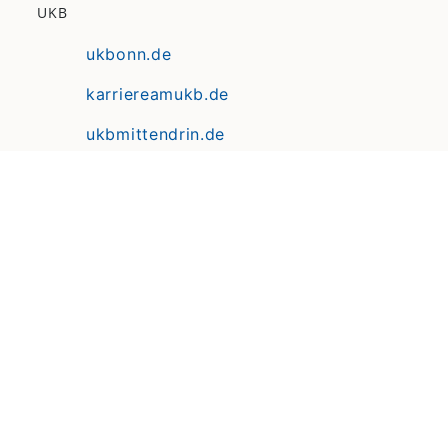
UKB
ukbonn.de
karriereamukb.de
ukbmittendrin.de
Anfahrt | Lageplan
Datenschutz
Erklärung zur Barrierefreiheit
Impressum