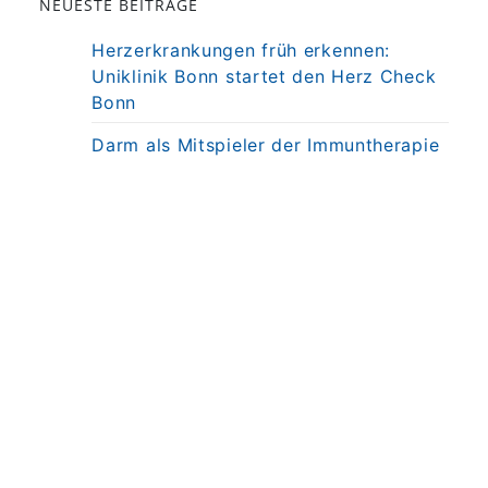
NEUESTE BEITRÄGE
Herzerkrankungen früh erkennen:
Uniklinik Bonn startet den Herz Check
Bonn
Darm als Mitspieler der Immuntherapie
bei MS
Präzisionstherapie für Autoimmun-
Erkrankung in Sicht
Darmkrebsvorsorge: KI bringt nicht
automatisch bessere Ergebnisse
Weniger Angst, mehr Nähe: Mobiles
MRT untersucht Kinder direkt am
Krankenbett
© 2026
UKB Universitätsklinikum Bonn