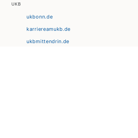
UKB
ukbonn.de
karriereamukb.de
ukbmittendrin.de
Anfahrt | Lageplan
Datenschutz
Erklärung zur Barrierefreiheit
Impressum