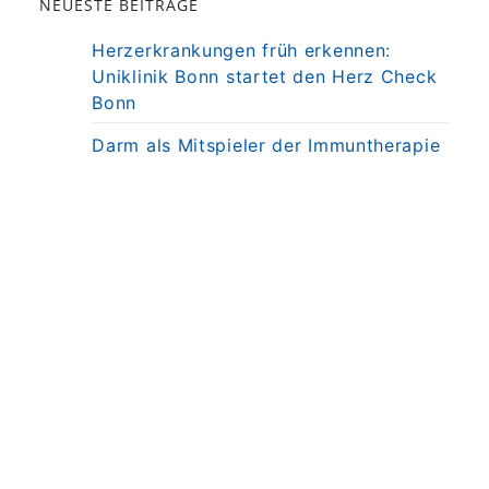
NEUESTE BEITRÄGE
Herzerkrankungen früh erkennen:
Uniklinik Bonn startet den Herz Check
Bonn
Darm als Mitspieler der Immuntherapie
bei MS
Präzisionstherapie für Autoimmun-
Erkrankung in Sicht
Darmkrebsvorsorge: KI bringt nicht
automatisch bessere Ergebnisse
Weniger Angst, mehr Nähe: Mobiles
MRT untersucht Kinder direkt am
Krankenbett
© 2026
UKB Universitätsklinikum Bonn