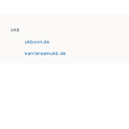
UKB
ukbonn.de
karriereamukb.de
ukbmittendrin.de
Anfahrt | Lageplan
Datenschutz
Erklärung zur Barrierefreiheit
Impressum