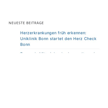
NEUESTE BEITRÄGE
Herzerkrankungen früh erkennen:
Uniklinik Bonn startet den Herz Check
Bonn
Darm als Mitspieler der Immuntherapie
bei MS
Präzisionstherapie für Autoimmun-
Erkrankung in Sicht
Darmkrebsvorsorge: KI bringt nicht
automatisch bessere Ergebnisse
Weniger Angst, mehr Nähe: Mobiles
MRT untersucht Kinder direkt am