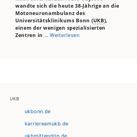
wandte sich die heute 38-Jährige an die
Motoneuronambulanz des
Universitätsklinikums Bonn (
UKB
),
einem der wenigen spezialisierten
Zentren in
…
Weiterlesen
UKB
ukbonn.de
karriereamukb.de
ukbmittendrin.de