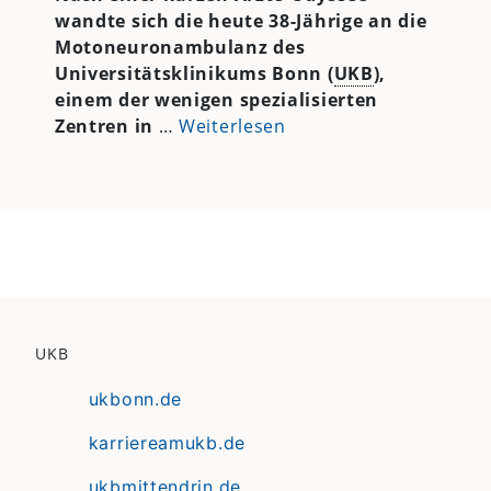
wandte sich die heute 38-Jährige an die
Motoneuronambulanz des
Universitätsklinikums Bonn (
UKB
),
einem der wenigen spezialisierten
Zentren in
…
Weiterlesen
UKB
ukbonn.de
karriereamukb.de
ukbmittendrin.de