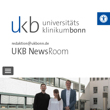
Skip
to
We
content
UKB NewsRoom
UKB NewsRoom