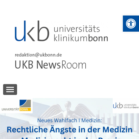
Skip
to
We
content
UKB NewsRoom
UKB NewsRoom