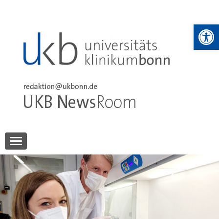
Skip
to
We
content
UKB NewsRoom
UKB NewsRoom