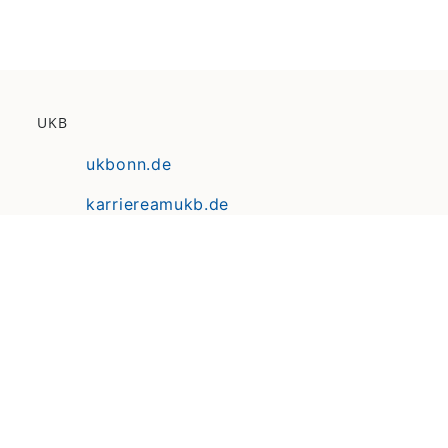
UKB
ukbonn.de
karriereamukb.de
ukbmittendrin.de
Anfahrt | Lageplan
Datenschutz
Erklärung zur Barrierefreiheit
Impressum