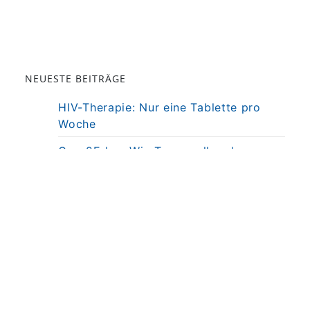
NEUESTE BEITRÄGE
HIV-Therapie: Nur eine Tablette pro
Woche
Core2Edge: Wie Tumorzellen das
Gehirn erobern
Zulassung neuartiger Netzhaut-
Implantattechnologie
Frank Holz für Science Breakthrough of
the Year 2026 nominiert
Herzerkrankungen früh erkennen:
Uniklinik Bonn startet den Herz Check