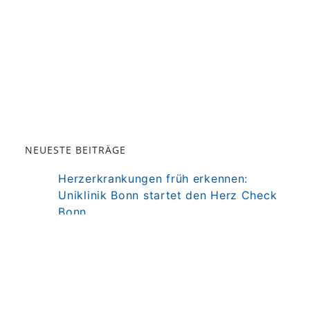
NEUESTE BEITRÄGE
Herzerkrankungen früh erkennen:
Uniklinik Bonn startet den Herz Check
Bonn
Darm als Mitspieler der Immuntherapie
bei MS
Präzisionstherapie für Autoimmun-
Erkrankung in Sicht