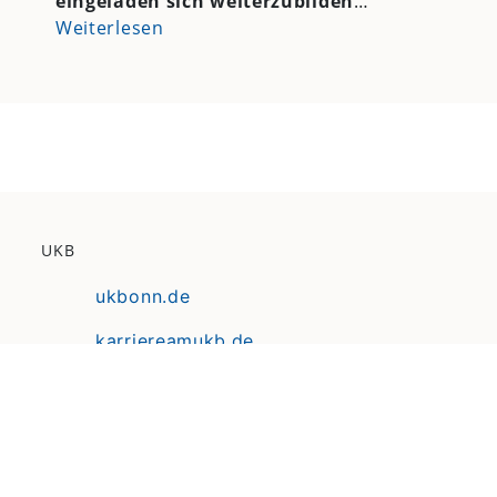
eingeladen sich weiterzubilden
…
Weiterlesen
UKB
ukbonn.de
karriereamukb.de
ukbmittendrin.de
Anfahrt | Lageplan
Datenschutz